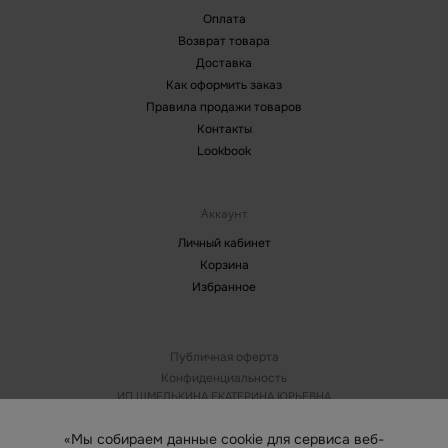
Оплата
Возврат товара
Доставка
Как оформить заказ
Правила продажи товаров
Контакты
Lookbook
Аккаунт
Личный кабинет
Корзина
Избранное
Публичная оферта
Конфиденциальность
ИП ШМЕЛЬКИНА ЕКАТЕРИНА ЮРЬЕВНА
ИНН: 164609707281 ОГРНИП 320774600259578
Юридический адрес компании: г. Москва
«Мы собираем данные cookie для сервиса веб-